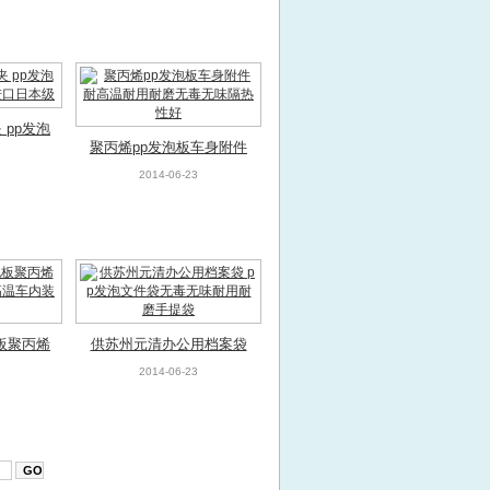
包
 pp发泡
聚丙烯pp发泡板车身附件
档进口日
耐高温耐用耐磨无毒无味
2014-06-23
隔热性好
泡板聚丙烯
供苏州元清办公用档案袋
耐高温车
pp发泡文件袋无毒无味耐
2014-06-23
垫
用耐磨手提袋