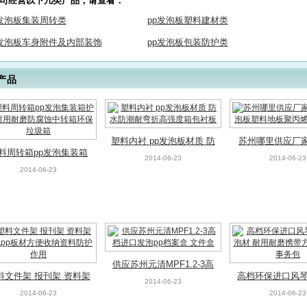
司经营以下几类产品，请查看：
p发泡板集装周转类
pp发泡板塑料建材类
p发泡板车身附件及内部装饰
pp发泡板包装防护类
产品
塑料内衬 pp发泡板材质 防
苏州哪里供应厂家
料周转箱pp发泡集装箱
水防潮耐弯折高强度箱包
发泡板塑料地板
2014-06-23
2014-06-23
板 耐用耐磨防腐蚀中转
2014-06-23
衬板
板垫片
箱环保垃圾箱
供应苏州元清MPF1.2-3高
料文件架 报刊架 资料架
高档环保进口风琴
档进口发泡pp档案盒 文件
2014-06-23
泡pp板材方便收纳资料
泡材 耐用耐磨携
2014-06-23
2014-06-23
盒