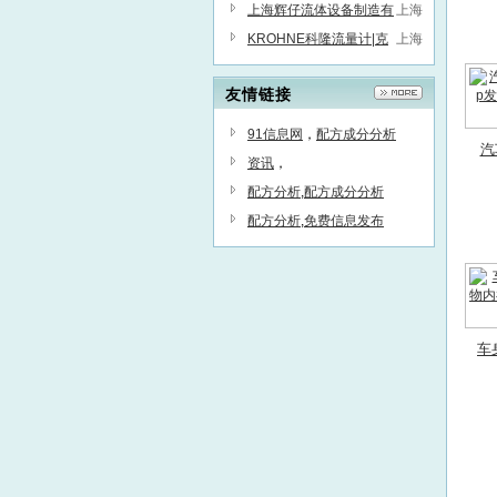
公司
上海辉仔流体设备制造有
上海
限公司
KROHNE科隆流量计|克
上海
罗尼流量计|科隆压力变送器|
友情链接
科隆液位计
91信息网
，
配方成分分析
汽
资讯
，
p
配方分析
,
配方成分分析
配方分析
,
免费信息发布
车
物