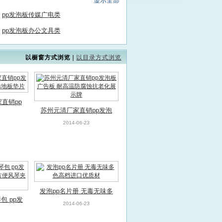
显示全部
pp发泡板传媒广电类
pp发泡板办公文具类
以橱窗方式浏览
|
以目录方式浏览
直销pp
苏州元清厂家直销pp发泡
聚丙烯地
板广告板 耐高温防腐蚀抗
2014-06-23
老化展示牌
发泡pp名片册 无毒无味多
包 pp发
色高档进口优质材
2014-06-23
带方便风