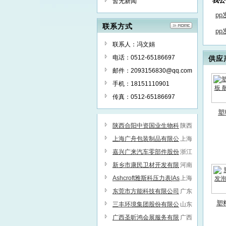
我公
暂无新闻
p
联系方式
p
联系人：冯文娟
电话：0512-65186697
供应
邮件：2093156830@qq.com
手机：18151110901
传真：0512-65186697
塑
护
陕西合阳中资国业生物科
陕西
技有限公司
上海广舟包装制品有限公
上海
司
嘉兴广来汽车零部件股份
浙江
有限公司
新乡市康民卫材开发有限
河南
公司
Ashcroft雅斯科压力表|As
上海
hcroft雅斯科压力开关-原装进
东莞市方能科技有限公司
广东
塑
口，现货供应
三丰环境集团股份有限公
山东
发
司
广西圣昕鸿会展服务有限
广西