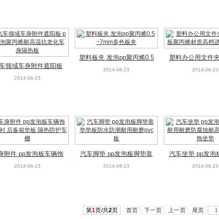
防护作用
琴夹事务
塑料板夹 发泡pp聚丙烯0.5
塑料办公用文件夹
车领域车身附件遮阳板
~7mm多色板夹
板聚丙烯材质高
2014-06-23
2014-06-23
p发泡聚丙烯耐高温抗老
2014-06-23
本级
化车身隔热板
身附件 pp发泡板车辆饰
汽车脚垫 pp发泡板脚垫靠
汽车坐垫 pp发
内衬 后备箱垫板 隔热防
垫垫板防水防潮耐用耐磨p
耐用耐磨防腐蚀
2014-06-23
2014-06-23
2014-06-23
护车棚
vc板
内装饰坐
第
1
页/共
2
页
首页
下一页
上一页
尾页