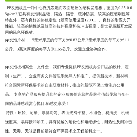
PP发泡板是一种中心微孔发泡而表面硬质的结构发泡板，密度为
0.
35-0.6
5g/cm3,
它具有发泡制品轻、隔热、隔音、缓冲防震、较高的压缩刚性等
特点外，还有良好的热稳定性（最高使用温度
120ºC
）、良好的耐应力开
性能、较高的韧性以及较高的拉伸强度和抗冲击强度，是世界最新开发应
用的绿色环保材
.
pp发泡片材，1.5毫米厚度的每平方米0.83公斤,2毫米厚度的每平方米1.1
公斤。3毫米厚度的每平方米1.65公斤。欢迎企业咨询合作
.
发泡板
pp发泡板档案盒，文件盒，我们专业提供
PP
办公用品的设计、定
制（生产）、企业商务文件管理系统导入和推广。提供新技术、新材料、
发泡
符合国际新环保要求的自主研发材料，推出的新型环保
PP
办公用
品。 专享的产品服务提升您的企业形象创造您的品牌价值彰显您与众不
,
触感更享受！
同的品味感观赏心悦目
特性：质轻、
耐磨、
厚度均匀、表面光滑平整、不退色、易清洗、机械
强度高、易焊接和加工，具有优越的耐化性和电绝缘性，耐热性及耐冲击
性、无毒、无味是目前最符合环保要求之工程塑料之一。