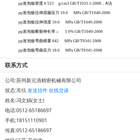
发泡板
，
A
法
pp
密度
0.523 g/cm3
GB/T1033.1-2008
发泡板
pp
拉伸屈服应力
10.6 MPa
GB/T1040-2006
发泡板
pp
拉伸强度
10.6 MPa
GB/T1040-2006
发泡板
pp
断裂伸长率
≥
5 0%
GB/T1040-2006
发泡板
pp
弯曲模量
842 MPa
GB/T9341-2008
发泡板
pp
弯曲应力
18.6 MPa
GB/T9341-2008
联系方式
公司:
苏州新元清精密机械有限公司
状态:
离线
发送信件
在线交谈
姓名:冯文娟(女士)
电话:
0512-65186697
手机:
18151110901
传真:0512-65186697